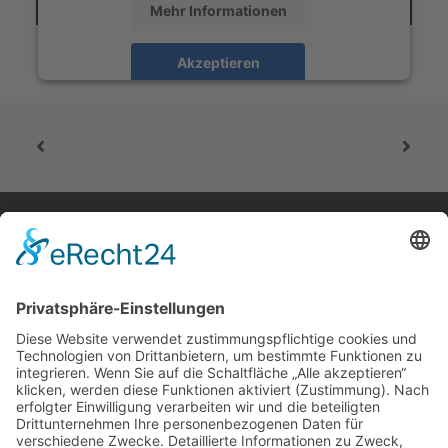
Mehr Informationen
Akzeptieren
powered by
Usercentrics Consent Management
Platform
&
eRecht24
home.
aktuelles.
leute.