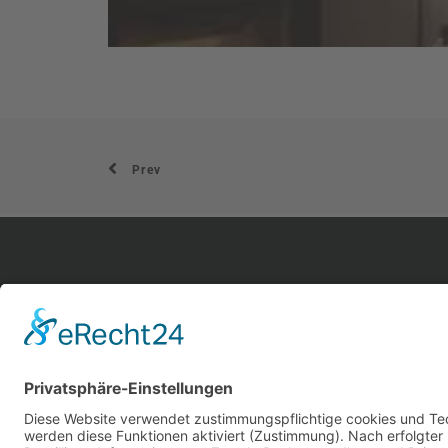
Prev
hom
aktu