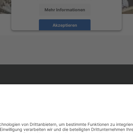
Mehr Informationen
Akzeptieren
powered by
Usercentrics Consent Management
Platform
&
eRecht24
e.
impressum.
elles.
datenschutz.