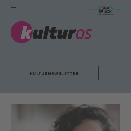
HOME.
AKTUELLES.
LEUTE.
THEMEN.
KULTURNEWSLETTER
FÖRDERUNG.
EVENTS.
UNSERE ARBEIT.
KONTAKT.
SUCHE