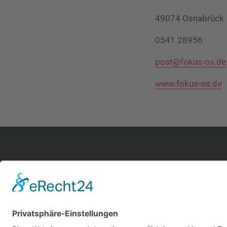
49074 Osnabrück
0541 28956
post@fokus-os.de
www.fokus-os.de
hom