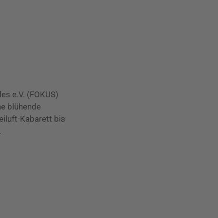
les e.V. (FOKUS)
ne blühende
iluft-Kabarett bis
.