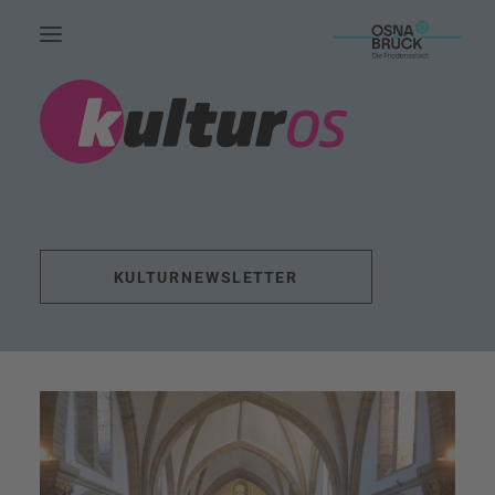
HOME.
AKTUELLES.
LEUTE.
THEMEN.
KULTURNEWSLETTER
FÖRDERUNG.
EVENTS.
UNSERE ARBEIT.
KONTAKT.
SUCHE