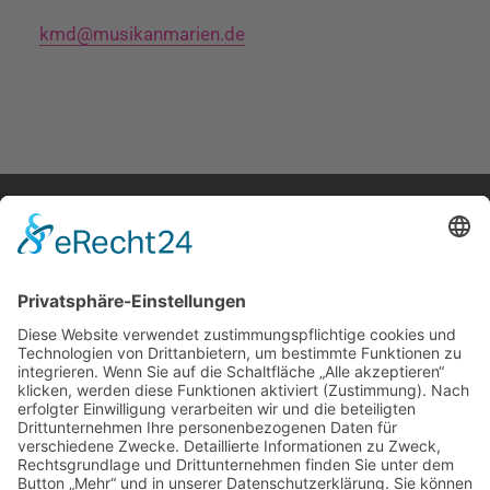
kmd@musikanmarien.de
home.
aktuelles.
leute.