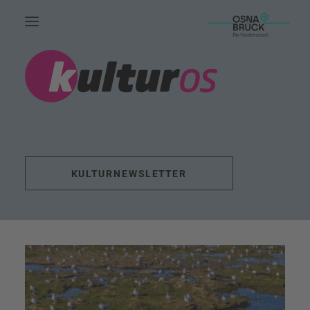
HOME.
AKTUELLES.
LEUTE.
THEMEN.
KULTURNEWSLETTER
FÖRDERUNG.
EVENTS.
UNSERE ARBEIT.
KONTAKT.
SUCHE