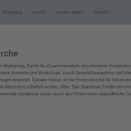
förderung.
events.
unsere arbeit.
kontakt.
irche
der Begegnung. Durch die Zusammenarbeit verschiedener Kooperation
ienste, Konzerte und Workshops. Durch Gesprächsangebote und offe
n begleitet. Darüber hinaus ist die Friedenskirche für Initiativen u
für Menschen schaffen wollen, offen. Das Sharehaus Friedenskirche 
e Gemeinde Osnabrück sowie durch den Förderverein Jugendkirche Os