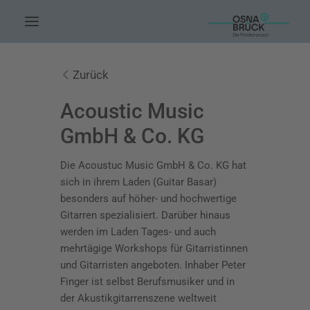
HOME.
Zurück
AKTUELLES.
Acoustic Music
LEUTE.
GmbH & Co. KG
THEMEN.
Die Acoustuc Music GmbH & Co. KG hat
FÖRDERUNG.
sich in ihrem Laden (Guitar Basar)
besonders auf höher- und hochwertige
EVENTS.
Gitarren spezialisiert. Darüber hinaus
UNSERE ARBEIT.
werden im Laden Tages- und auch
mehrtägige Workshops für Gitarristinnen
KONTAKT.
und Gitarristen angeboten. Inhaber Peter
SUCHE
Finger ist selbst Berufsmusiker und in
der Akustikgitarrenszene weltweit