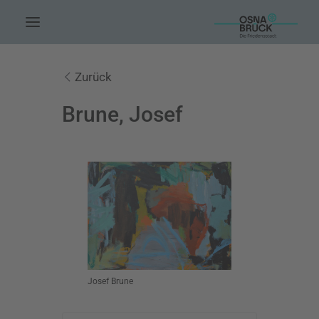
HOME.
Zurück
AKTUELLES.
Brune, Josef
LEUTE.
THEMEN.
FÖRDERUNG.
EVENTS.
UNSERE ARBEIT.
KONTAKT.
Josef Brune
SUCHE