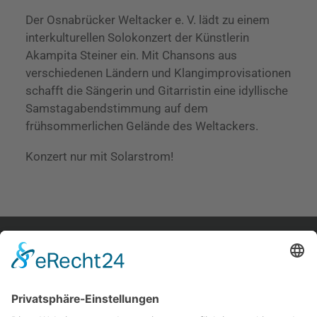
Der Osnabrücker Weltacker e. V. lädt zu einem
interkulturellen Solokonzert der Künstlerin
Akampita Steiner ein. Mit Chansons aus
verschiedenen Ländern und Klangimprovisationen
schafft die Sängerin und Gitarristin eine idyllische
Samstagabendstimmung auf dem
frühsommerlichen Gelände des Weltackers.
Konzert nur mit Solarstrom!