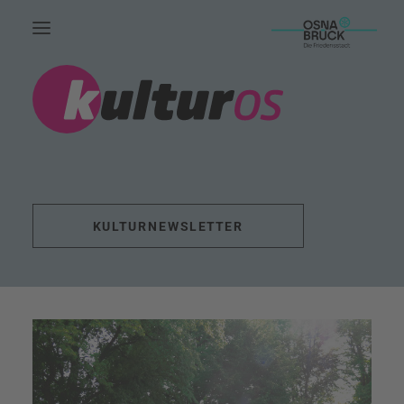
HOME.
AKTUELLES.
LEUTE.
THEMEN.
KULTURNEWSLETTER
FÖRDERUNG.
EVENTS.
UNSERE ARBEIT.
KONTAKT.
SUCHE