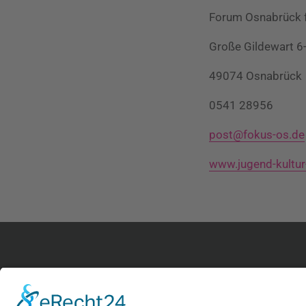
Forum Osnabrück fü
Große Gildewart 6
49074 Osnabrück
0541 28956
post@fokus-os.de
www.jugend-kultur