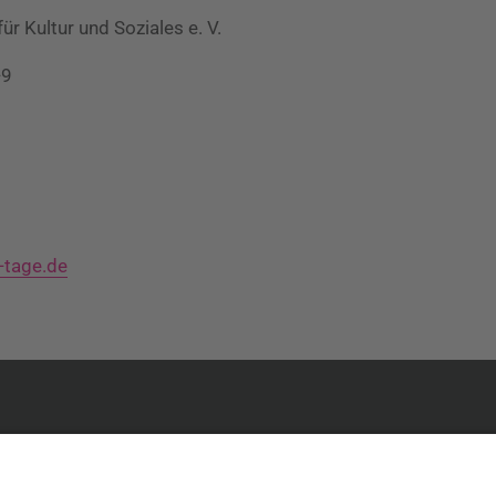
r Kultur und Soziales e. V.
-9
-tage.de