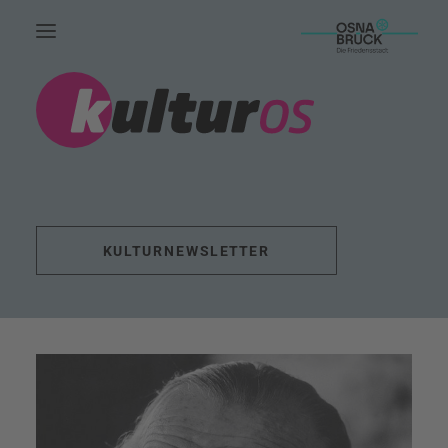
HOME.
AKTUELLES.
LEUTE.
THEMEN.
KULTURNEWSLETTER
FÖRDERUNG.
EVENTS.
UNSERE ARBEIT.
KONTAKT.
SUCHE