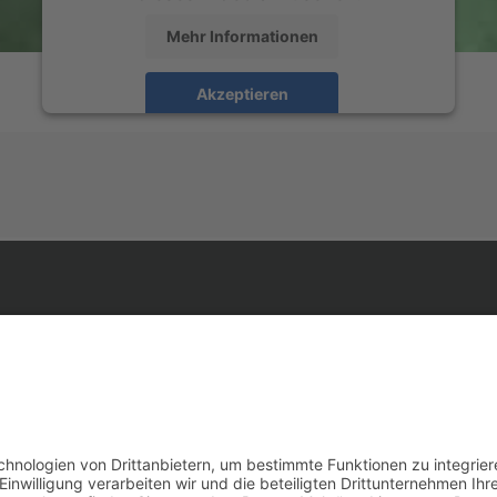
Mehr Informationen
Akzeptieren
powered by
Usercentrics Consent Management
Platform
&
eRecht24
e.
impressum.
elles.
datenschutz.