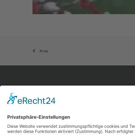
Prev
hom
aktu