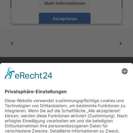
Mehr Informationen
Akzeptieren
powered by
Usercentrics Consent Management
Platform
&
eRecht24
home.
aktuelles.
leute.