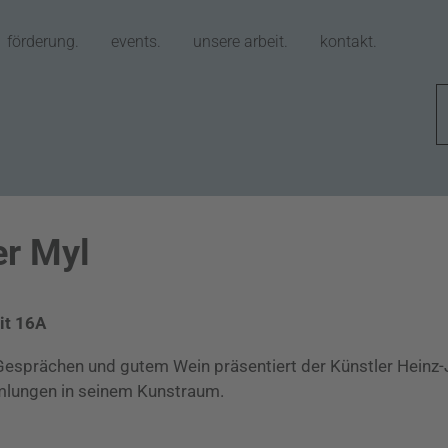
förderung.
events.
unsere arbeit.
kontakt.
er Myl
it 16A
Gesprächen und gutem Wein präsentiert der Künstler Heinz-
lungen in seinem Kunstraum.