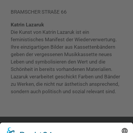
BRAMSCHER STRAßE 66
Katrin Lazaruk
Die Kunst von Katrin Lazaruk ist ein
feministisches Manifest der Wiederverwertung.
Ihre einzigartigen Bilder aus Kassettenbändern
geben der vergessenen Musikkassette neues
Leben und symbolisieren den Wert und die
Schönheit in bereits vorhandenen Materialien.
Lazaruk verarbeitet geschickt Farben und Bänder
zu Werken, die nicht nur ästhetisch ansprechend,
sondern auch politisch und sozial relevant sind.