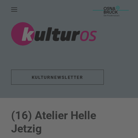
HOME.
AKTUELLES.
LEUTE.
THEMEN.
KULTURNEWSLETTER
FÖRDERUNG.
EVENTS.
UNSERE ARBEIT.
(16) Atelier Helle
KONTAKT.
SUCHE
Jetzig