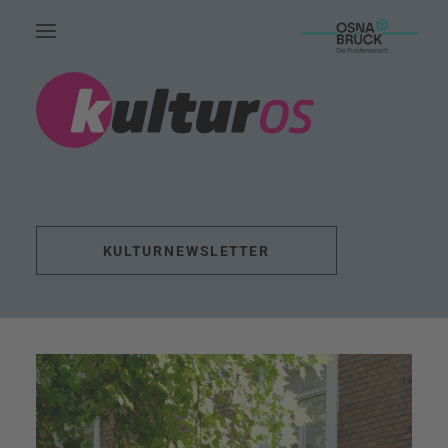
HOME.
AKTUELLES.
LEUTE.
THEMEN.
KULTURNEWSLETTER
FÖRDERUNG.
EVENTS.
UNSERE ARBEIT.
KONTAKT.
SUCHE