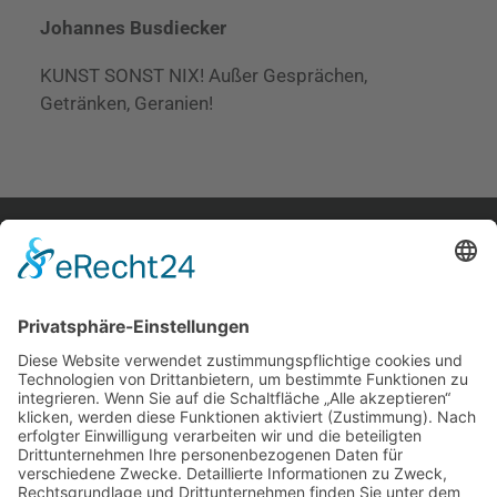
Johannes Busdiecker
KUNST SONST NIX! Außer Gesprächen,
Getränken, Geranien!
home.
aktuelles.
leute.