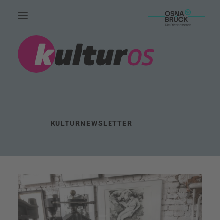
HOME.
AKTUELLES.
LEUTE.
THEMEN.
KULTURNEWSLETTER
FÖRDERUNG.
EVENTS.
UNSERE ARBEIT.
KONTAKT.
SUCHE