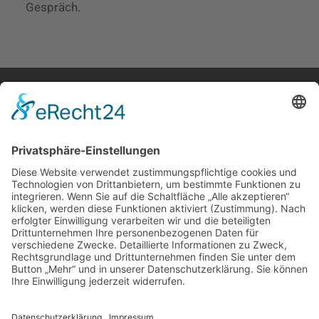
Gespräch.
home.
aktuelles.
leute.
impressum.