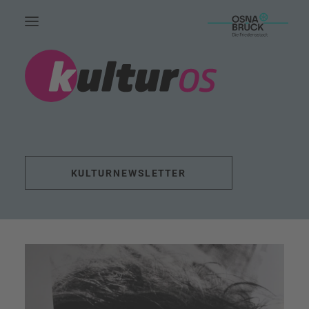
HOME.
AKTUELLES.
LEUTE.
THEMEN.
KULTURNEWSLETTER
FÖRDERUNG.
EVENTS.
UNSERE ARBEIT.
KONTAKT.
SUCHE