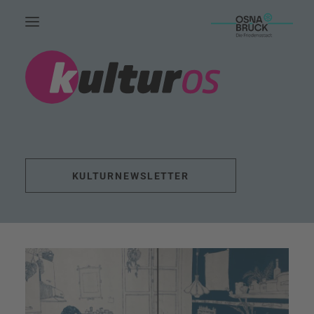
HOME.
AKTUELLES.
LEUTE.
THEMEN.
KULTURNEWSLETTER
FÖRDERUNG.
EVENTS.
UNSERE ARBEIT.
KONTAKT.
SUCHE