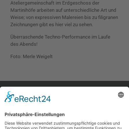
Ateliergemeinschaft im Erdgeschoss der
Martinihöfe arbeiten auf unterschiedliche Art und
Weise; von expressiven Malereien bis zu filigranen
Zeichnungen gibt es hier viel zu sehen.
Überraschende Techno-Performance im Laufe
des Abends!
Foto: Merle Weigelt
home.